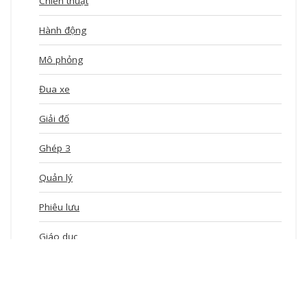
Chiến thuật
Hành động
Mô phỏng
Đua xe
Giải đố
Ghép 3
Quản lý
Phiêu lưu
Giáo dục
Xếp hình
idle