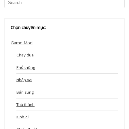
Chọn chuyên mục:
Game Mod
Chạy đua
Phổ thông
Nhập vai
Bắn súng
Thủ thành
Kinh dị