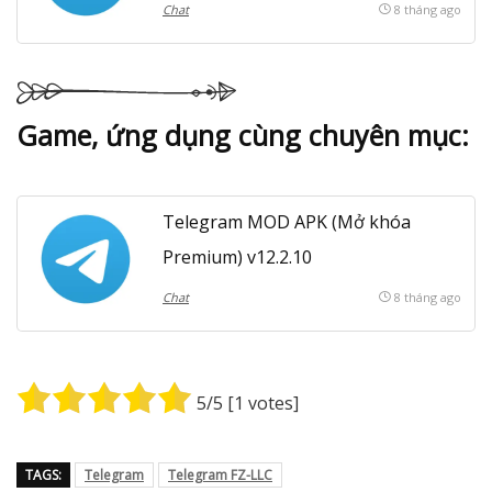
Chat
8 tháng ago
Game, ứng dụng cùng chuyên mục:
Telegram MOD APK (Mở khóa
Premium) v12.2.10
Chat
8 tháng ago
5
/5 [
1
votes]
TAGS:
Telegram
Telegram FZ-LLC