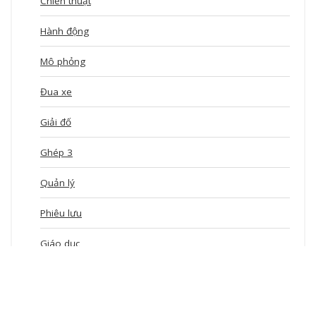
Chiến thuật
Hành động
Mô phỏng
Đua xe
Giải đố
Ghép 3
Quản lý
Phiêu lưu
Giáo dục
Xếp hình
idle