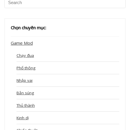
Chọn chuyên mục:
Game Mod
Chạy đua
Phổ thông
Nhập vai
Bắn súng
Thủ thành
Kinh dị