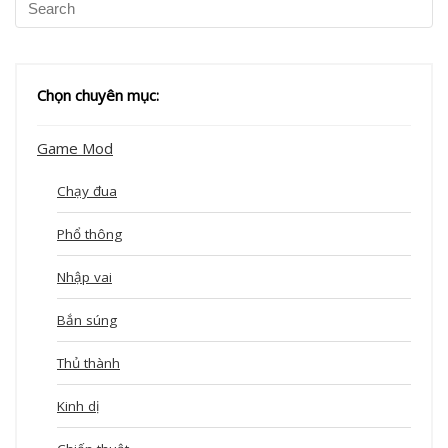
Chọn chuyên mục:
Game Mod
Chạy đua
Phổ thông
Nhập vai
Bắn súng
Thủ thành
Kinh dị