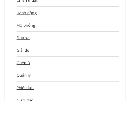
Chiến thuật
Hành động
Mô phỏng
Đua xe
Giải đố
Ghép 3
Quản lý
Phiêu lưu
Giáo dục
Xếp hình
idle