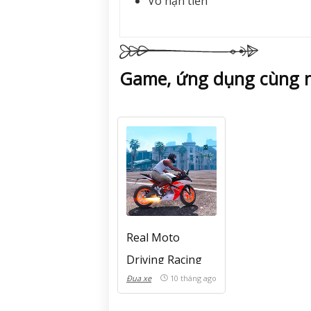
Vô hạn tiền
Game, ứng dụng cùng n
Real Moto
Driving Racing
Đua xe
10 tháng ago
World Mod APK
(Vô hạn tiền)