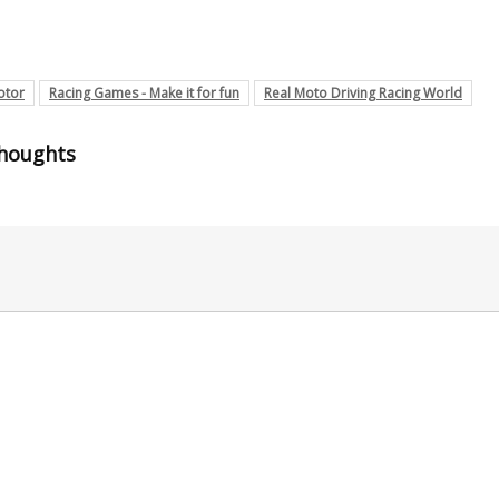
otor
Racing Games - Make it for fun
Real Moto Driving Racing World
thoughts