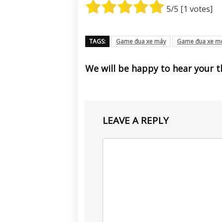
5
/5 [
1
votes]
TAGS:
Game đua xe máy
Game đua xe m
We will be happy to hear your 
LEAVE A REPLY