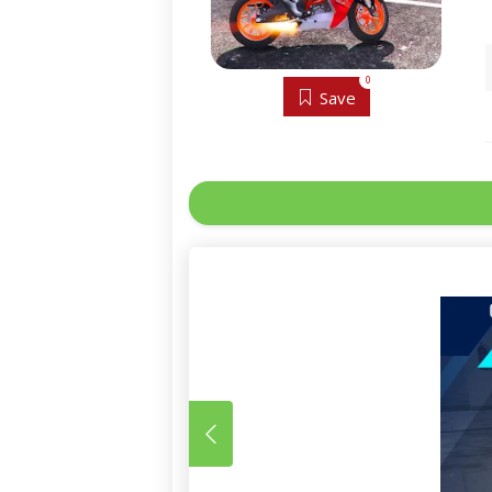
0
Save