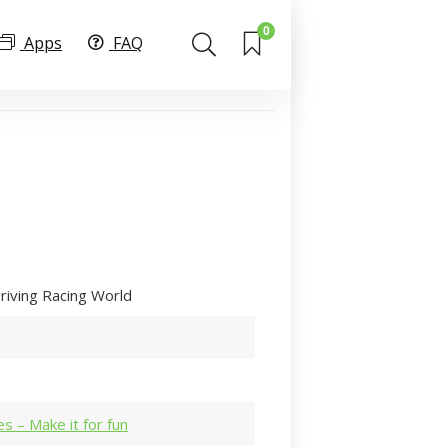
0
Apps
FAQ
riving Racing World
s – Make it for fun