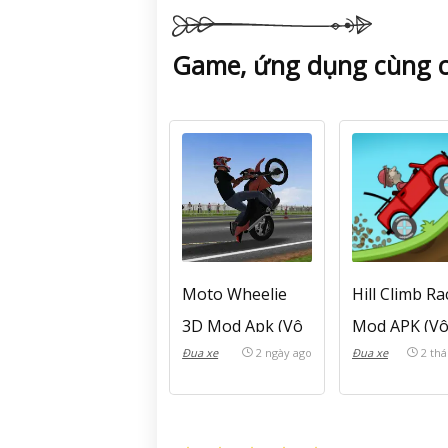
v1.3.3
Game, ứng dụng cùng 
Moto Wheelie
Hill Climb Ra
3D Mod Apk (Vô
Mod APK (V
Đua xe
2 ngày ago
Đua xe
2 th
Hạn Tiền) v0.116
hạn tiền, Mở
khóa xe) v1.6