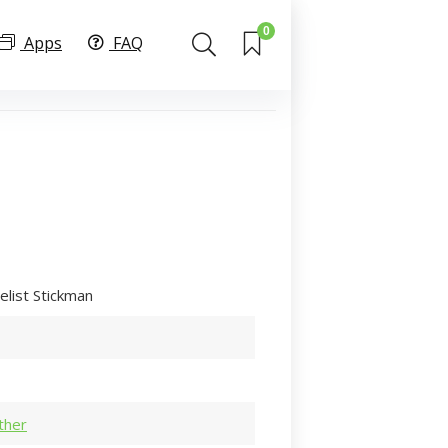
0
Apps
FAQ
list Stickman
ther