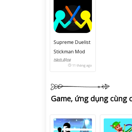
Supreme Duelist
Stickman Mod
Hành động
APK (Vô hạn
11 tháng ago
tiền) v4.0.4
Game, ứng dụng cùng 