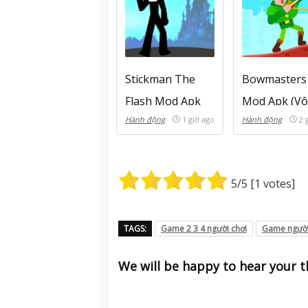
Stickman The
Bowmasters
Flash Mod Apk
Mod Apk (Vô
Hành động
1 giờ ago
Hành động
2 
(Bất Tử, Mở
tiền, Mở kh
Khóa) v1.78.42
Full nhân vật
v11.5.0
5
/5 [
1
votes]
TAGS:
Game 2 3 4 người chơi
Game ngườ
We will be happy to hear your 