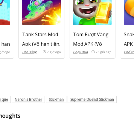
Tank Stars Mod
Tom Rượt Vàng
Sna
 hạn
Apk (Vô hạn tiền,
Mod APK (Vô
APK 
giờ ago
Bắn súng
2 giờ ago
Chạy đua
23 giờ ago
Phổ t
óa
đá quý) v2.20.001
hạn vàng, thuốc
kim 
)
nổ)
v2.2
v26.3.15.19007
i que
Neron's Brother
Stickman
Supreme Duelist Stickman
thoughts