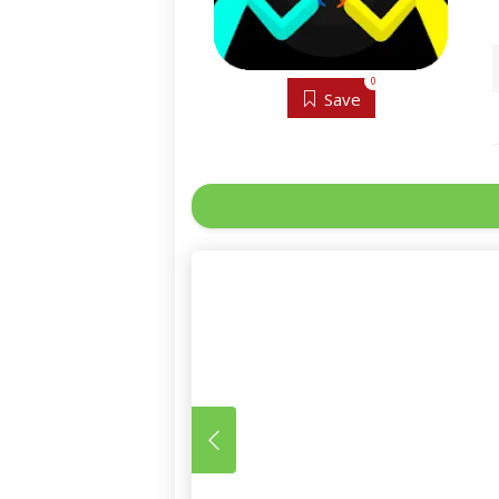
0
Save