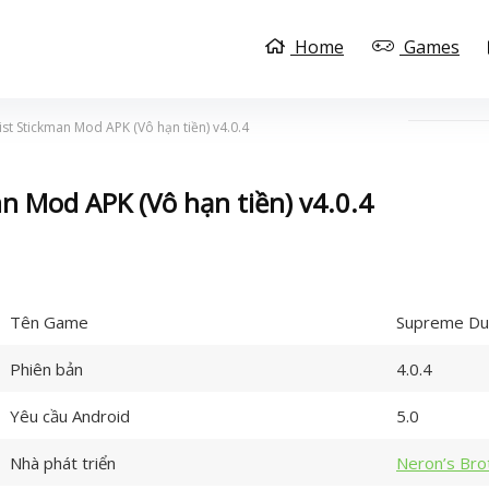
Home
Games
st Stickman Mod APK (Vô hạn tiền) v4.0.4
n Mod APK (Vô hạn tiền) v4.0.4
Tên Game
Supreme Due
Phiên bản
4.0.4
Yêu cầu Android
5.0
Nhà phát triển
Neron’s Bro