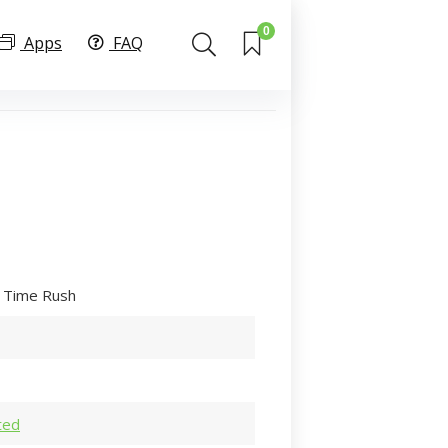
0
Apps
FAQ
 Time Rush
ted