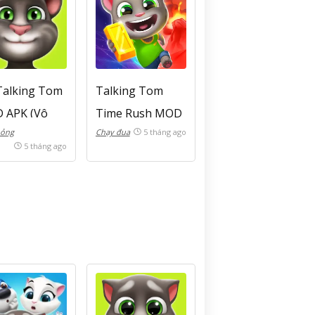
Talking Tom
Talking Tom
 APK (Vô
Time Rush MOD
ỏng
Chạy đua
5 tháng ago
tiền, kim
APK (Vô hạn
5 tháng ago
ng)
tiền) v1.4.3.18447
5.0.7276