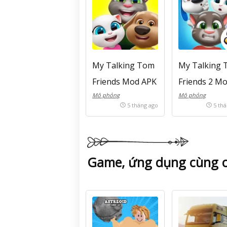
My Talking Tom
My Talking
Friends Mod APK
Friends 2 M
Mô phỏng
Mô phỏng
(Vô hạn tiền)
APK (Vô hạn
5 tháng ago
5 th
v25.4.3.16979
tiền) v1.2.2.
Game, ứng dụng cùng 