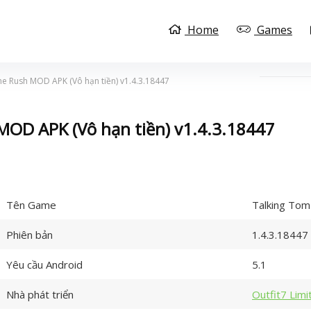
Home
Games
e Rush MOD APK (Vô hạn tiền) v1.4.3.18447
OD APK (Vô hạn tiền) v1.4.3.18447
Tên Game
Talking Tom
Phiên bản
1.4.3.18447
Yêu cầu Android
5.1
Nhà phát triển
Outfit7 Limi