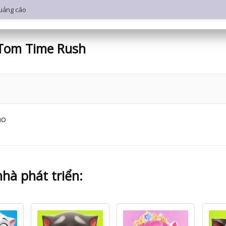
quảng cáo
 Tom Time Rush
áo
hà phát triển: