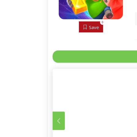
0
Save