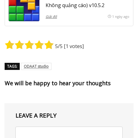
Không quảng cáo) v10.5.2
Giải đố
1 ngày ago
5
/5 [
1
votes]
TAGS:
ODAAT studio
We will be happy to hear your thoughts
LEAVE A REPLY