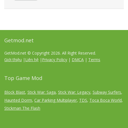
Getmod.net
GetMod.net © Copyright
2026. All Right Reserved.
Giới thiệu
|
Liên hệ
|
Privacy Policy
|
DMCA
|
Terms
Top Game Mod
Block Blast
,
Stick War: Saga
,
Stick War: Legacy
,
Subway Surfers
,
Haunted Dorm
,
Car Parking Multiplayer
,
TDS
,
Toca Boca World
,
Stickman The Flash